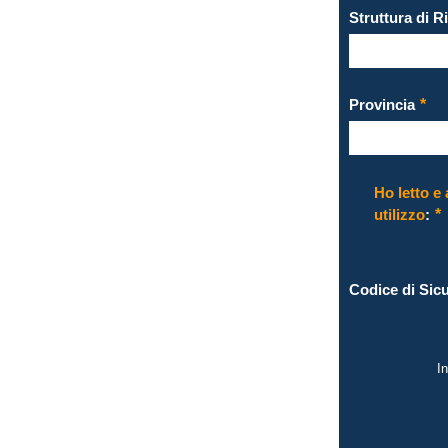
Struttura di R
Provincia
Ho letto e 
utilizzo
:
Codice di Sic
In