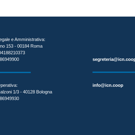
gale e Amministrativa:
rino 153 - 00184 Roma
 04188210373
segreteria@icn.coo
6-86949900
info@icn.coop
perativa:
alzoni 1/3 - 40128 Bologna
6-86949930
|
Trasparenza
|
Privacy Policy
|
Parità di Genere
|
Mappa de