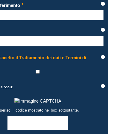
iferimento
accetto il Trattamento dei dati e Termini di
urezza:
serisci il codice mostrato nel box sottostante.