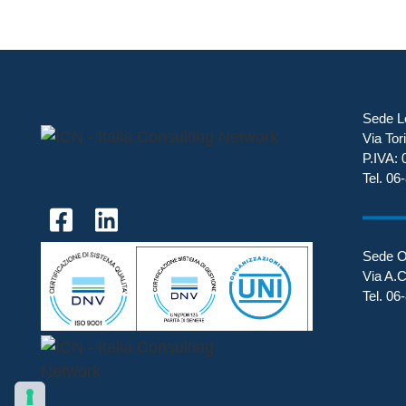
Sede Le
Via To
P.IVA:
Tel. 0
Sede O
Via A.C
Tel. 0
© 2026 Italia Consulting Network SPA - P.IVA: 04188210373