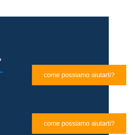
p
come possiamo aiutarti?
come possiamo aiutarti?
l Sito
|
Credits