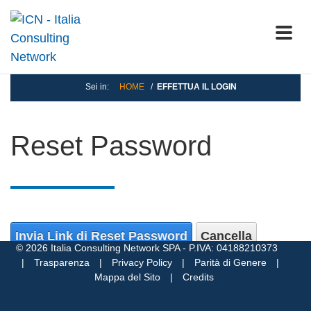
Sei in:
HOME
/
EFFETTUA IL LOGIN
Reset Password
Invia Link di Reset Password
Cancella
© 2026 Italia Consulting Network SPA - P.IVA: 04188210373
|
Trasparenza
|
Privacy Policy
|
Parità di Genere
|
Mappa del Sito
|
Credits